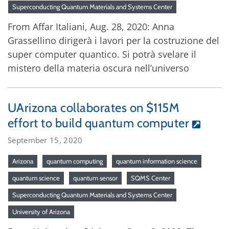
Superconducting Quantum Materials and Systems Center
From Affar Italiani, Aug. 28, 2020: Anna
Grassellino dirigerà i lavori per la costruzione del
super computer quantico. Si potrà svelare il
mistero della materia oscura nell’universo
UArizona collaborates on $115M
effort to build quantum computer
September 15, 2020
Arizona
quantum computing
quantum information science
quantum science
quantum sensor
SQMS Center
Superconducting Quantum Materials and Systems Center
University of Arizona