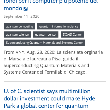
fondi per il computer più potente del
mondo
September 11, 2020
quantum computing
quantum information science
quantum science
quantum sensor
SQMS Center
Superconducting Quantum Materials and Systems Center
From VNY, Aug. 28, 2020: La scienziata orginaria
di Marsala e laureata a Pisa, guida il
Superconducting Quantum Materials and
Systems Center del Fermilab di Chicago.
U. of C. scientist says multimillion
dollar investment could make Hyde
Park a global center for quantum