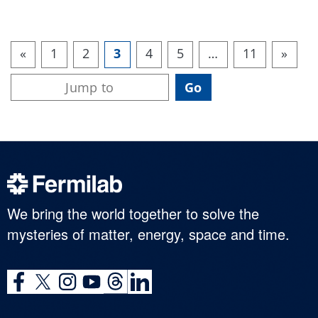
«
1
2
3
4
5
…
11
»
We bring the world together to solve the
mysteries of matter, energy, space and time.