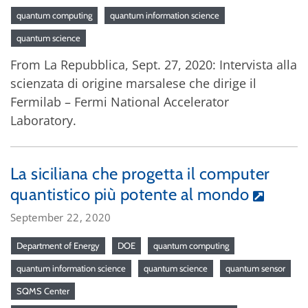
quantum computing
quantum information science
quantum science
From La Repubblica, Sept. 27, 2020: Intervista alla
scienzata di origine marsalese che dirige il
Fermilab – Fermi National Accelerator
Laboratory.
La siciliana che progetta il computer
quantistico più potente al mondo
September 22, 2020
Department of Energy
DOE
quantum computing
quantum information science
quantum science
quantum sensor
SQMS Center